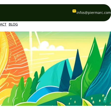
infos@piermarc.com
ACT
BLOG