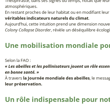
Théophraste, dans ses Signes du temps, notait que leu
atmosphériques.
En restant proches de leur habitat ou en modifiant leu
véritables indicateurs naturels du climat
.
Aujourd’hui, cette intuition prend une dimension nouvell
Colony Collapse Disorder
, révèle un déséquilibre écolog
Une mobilisation mondiale por
Selon la FAO :
« Les abeilles et les pollinisateurs jouent un rôle esse
en bonne santé. »
À travers
la Journée mondiale des abeilles
, le messag
leur préservation.
Un rôle indispensable pour no