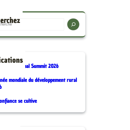
erchez
ications
for Good Global Summit 2026
rnée mondiale du développement rural
6
onfiance se cultive