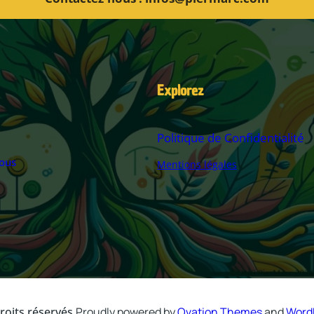
Explorez
Politique de Confidentialité
ous
Mentions légales
a
oits réservés.
Proudly powered by
Ovation Themes
and
Word