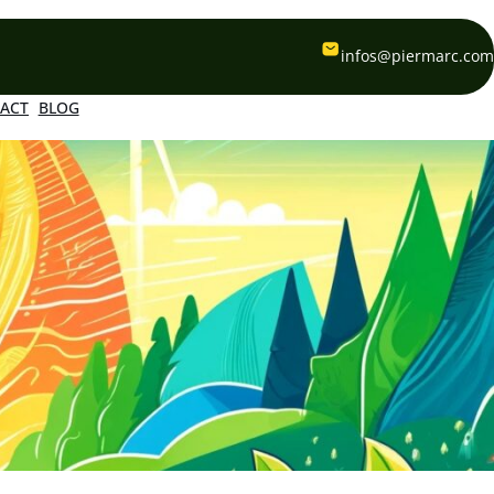
infos@piermarc.com
ACT
BLOG