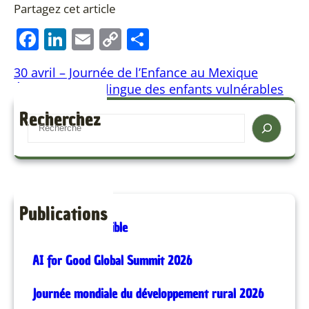
Partagez cet article
F
Li
E
C
P
a
n
m
o
ar
30 avril – Journée de l’Enfance au Mexique
c
k
ai
p
ta
Éducation multilingue des enfants vulnérables
e
e
l
y
g
Recherchez
b
dI
Li
er
S
e
o
n
n
a
o
k
r
k
c
h
Publications
La richesse invisible
AI for Good Global Summit 2026
Journée mondiale du développement rural 2026