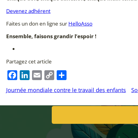
Devenez adhérent
Faites un don en ligne sur
HelloAsso
Ensemble, faisons grandir l’espoir !
Partagez cet article
F
Li
E
C
P
a
n
m
o
ar
Journée mondiale contre le travail des enfants
So
c
k
ai
p
ta
e
e
l
y
g
b
dI
Li
er
o
n
n
o
k