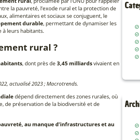
ement rural
, proclamée par l’ONU pour rappeler
Cate
ntre la pauvreté, l’exode rural et la protection de
ux, alimentaires et sociaux se conjuguent, le
ppement durable
, permettant de dynamiser les
e à leurs habitants.
ement rural ?
habitants
, dont près de
3,45 milliards
vivaient en
22, actualisé 2023 ; Macrotrends.
diale
dépend directement des zones rurales, où
Arch
, de préservation de la biodiversité et de
 pauvreté, au manque d’infrastructures et au