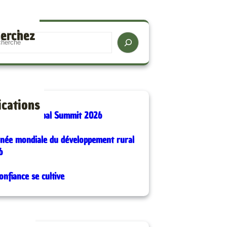
erchez
ications
for Good Global Summit 2026
rnée mondiale du développement rural
6
onfiance se cultive