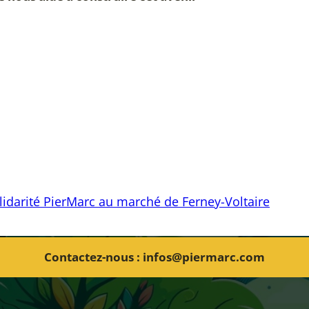
lidarité PierMarc au marché de Ferney-Voltaire
Contactez-nous : infos@piermarc.com