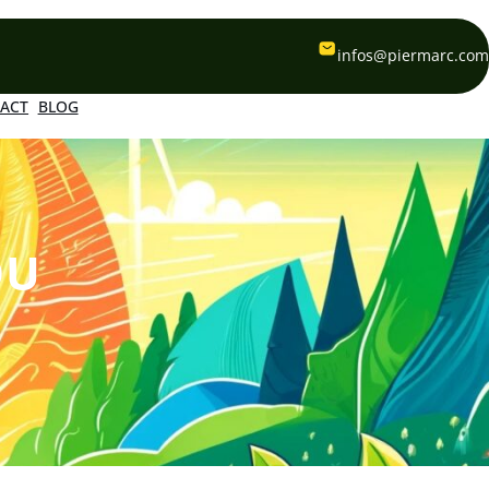
infos@piermarc.com
ACT
BLOG
DU